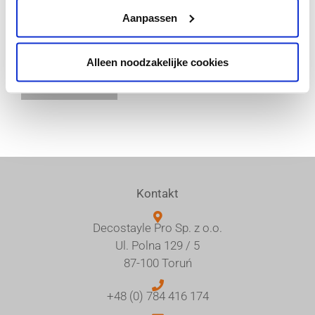
Aanpassen
Facebook
Twitter
LinkedIn
Alleen noodzakelijke cookies
WhatsApp
Kontakt
Decostayle Pro Sp. z o.o.
Ul. Polna 129 / 5
87-100 Toruń
+48 (0) 784 416 174