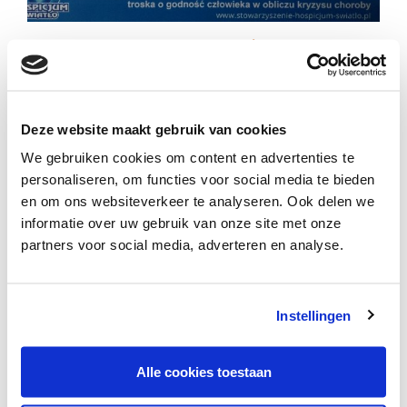
Wspieramy Hospicjum Światło
Z dumą możemy poinformować, że nasi
Pracownicy zaangażowali się w „AKCJĘ KORKI”
Deze website maakt gebruik van cookies
organizowaną przez Stowarzyszenie Hospicjum
We gebruiken cookies om content en advertenties te
Światło w Toruniu. Celem akcji było zbieranie
personaliseren, om functies voor social media te bieden
plastikowych nakrętek a pieniądze zebrane ze
en om ons websiteverkeer te analyseren. Ook delen we
sprzedaży tworzywa umożliwią doposażenie
informatie over uw gebruik van onze site met onze
oddziału stacjonarnego hospicjum w
partners voor social media, adverteren en analyse.
nowoczesny sprzęt. Wspólnymi siłami zebraliśmy 6
worków nakrętek, dorzucając tym samym swoją
cegiełkę wsparcia tak szczytnego celu.
Instellingen
Alle cookies toestaan