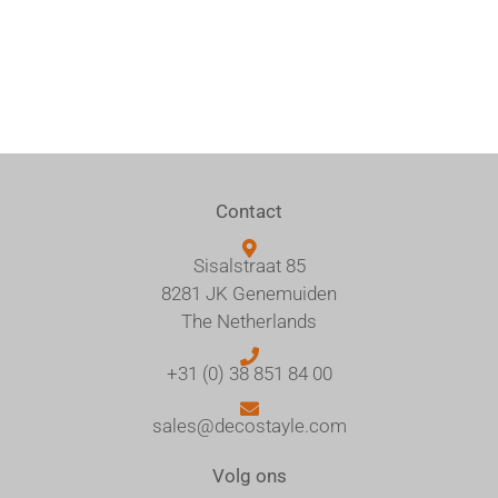
Contact
Sisalstraat 85
8281 JK Genemuiden
The Netherlands
+31 (0) 38 851 84 00
sales@decostayle.com
Volg ons