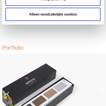
.wp-image-10180 {width: 300px; position: absolute; right:
-350px;}@media (max-width:767px) {.wp-image-10180
Alleen noodzakelijke cookies
{display:none!important;}}li { list-style: disc; margin-left:
20px;}
Portfolio