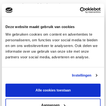
Luxe doos en deksel, voorzien van superscherpe
hoeken
Doos en deksel geproduceerd op basis van 100%
gerecycled kraft karton of massief gekleurd karton
Deze website maakt gebruik van cookies
(door en door)
Buitenzijde doos en deksel kunnen worden voorzien
We gebruiken cookies om content en advertenties te
personaliseren, om functies voor social media te bieden
van full colour drukwerk en laminaat
en om ons websiteverkeer te analyseren. Ook delen we
Eén, twee of zelfs vier vouwbare open zijde(s)
informatie over uw gebruik van onze site met onze
De doos kan worden voorzien van een interieur
partners voor social media, adverteren en analyse.
passend bij uw product
Diverse extra mogelijkheden, bijvoorbeeld
magneetsluiting of lade
Instellingen
Deksel met foliedruk voor elk logo of afbeelding,
inclusief preeg voor weergave met diepte reliëf
Alle cookies toestaan
Voor meer informatie en het aanvragen van een box, zie
de website van
Cantobox
.
Aanpassen