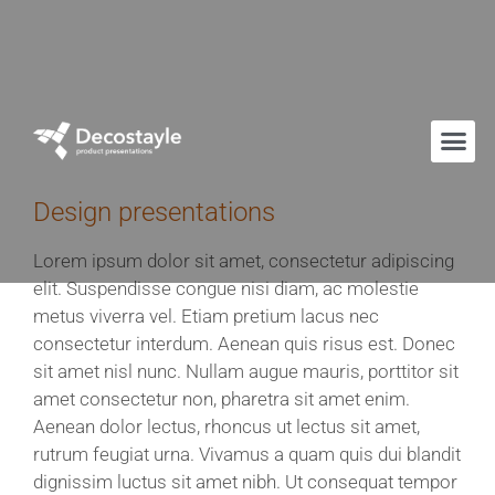
Design presentations
Lorem ipsum dolor sit amet, consectetur adipiscing
elit. Suspendisse congue nisi diam, ac molestie
metus viverra vel. Etiam pretium lacus nec
consectetur interdum. Aenean quis risus est. Donec
sit amet nisl nunc. Nullam augue mauris, porttitor sit
amet consectetur non, pharetra sit amet enim.
Aenean dolor lectus, rhoncus ut lectus sit amet,
rutrum feugiat urna. Vivamus a quam quis dui blandit
dignissim luctus sit amet nibh. Ut consequat tempor