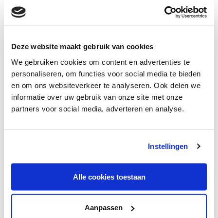
amet ac velit. Donec eget ornare lectus, nec mattis
sapien. Pellentesque vehicula placerat nulla. Sed ac
accumsan dui. Donec justo nunc, consequat ut
eleifend eu, fermentum sit amet sem. Morbi pretium
Deze website maakt gebruik van cookies
diam vitae lorem vehicula semper. Phasellus
We gebruiken cookies om content en advertenties te
posuere odio eros, id convallis felis sollicitudin id.
personaliseren, om functies voor social media te bieden
Curabitur vel ligula finibus velit porttitor
en om ons websiteverkeer te analyseren. Ook delen we
condimentum. Fusce sed tellus egestas, ultrices
informatie over uw gebruik van onze site met onze
libero a, ultrices mauris. Phasellus in faucibus arcu.
partners voor social media, adverteren en analyse.
Suspendisse ex magna, lobortis non ante ut,
ullamcorper feugiat odio. In ut convallis felis. Donec
posuere rhoncus venenatis.
Instellingen
Fusce sollicitudin purus varius quam imperdiet
consequat. Etiam scelerisque vulputate dui vitae
Alle cookies toestaan
placerat. Suspendisse nec lectus suscipit, cursus
metus quis, suscipit velit. Quisque dui tellus, feugiat
Aanpassen
non sapien et, aliquet pretium quam. Aenean