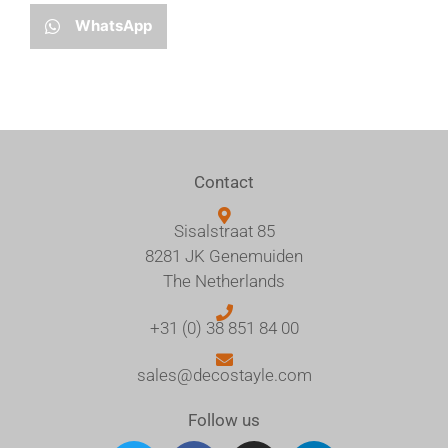
WhatsApp
Contact
Sisalstraat 85
8281 JK Genemuiden
The Netherlands
+31 (0) 38 851 84 00
sales@decostayle.com
Follow us