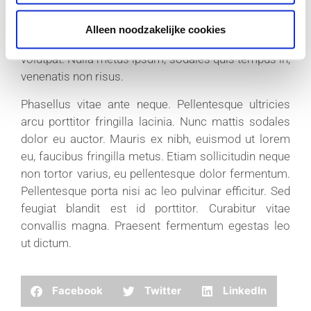
ullamcorper risus mi, ut dapibus justo ultrices ac.
Vestibulum faucibus mauris quis sollicitudin
Alleen noodzakelijke cookies
dignissim. Etiam convallis feugiat ipsum quis
volutpat. Nulla metus ipsum, sodales quis tempus in,
venenatis non risus.
Phasellus vitae ante neque. Pellentesque ultricies
arcu porttitor fringilla lacinia. Nunc mattis sodales
dolor eu auctor. Mauris ex nibh, euismod ut lorem
eu, faucibus fringilla metus. Etiam sollicitudin neque
non tortor varius, eu pellentesque dolor fermentum.
Pellentesque porta nisi ac leo pulvinar efficitur. Sed
feugiat blandit est id porttitor. Curabitur vitae
convallis magna. Praesent fermentum egestas leo
ut dictum.
Facebook
Twitter
LinkedIn